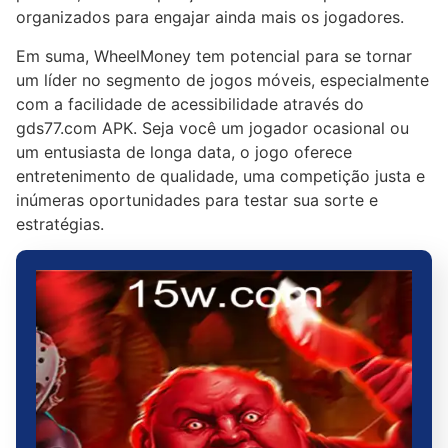
organizados para engajar ainda mais os jogadores.
Em suma, WheelMoney tem potencial para se tornar
um líder no segmento de jogos móveis, especialmente
com a facilidade de acessibilidade através do
gds77.com APK. Seja você um jogador ocasional ou
um entusiasta de longa data, o jogo oferece
entretenimento de qualidade, uma competição justa e
inúmeras oportunidades para testar sua sorte e
estratégias.