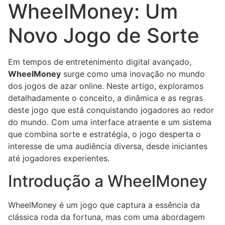
WheelMoney: Um
Novo Jogo de Sorte
Em tempos de entretenimento digital avançado,
WheelMoney
surge como uma inovação no mundo
dos jogos de azar online. Neste artigo, exploramos
detalhadamente o conceito, a dinâmica e as regras
deste jogo que está conquistando jogadores ao redor
do mundo. Com uma interface atraente e um sistema
que combina sorte e estratégia, o jogo desperta o
interesse de uma audiência diversa, desde iniciantes
até jogadores experientes.
Introdução a WheelMoney
WheelMoney é um jogo que captura a essência da
clássica roda da fortuna, mas com uma abordagem