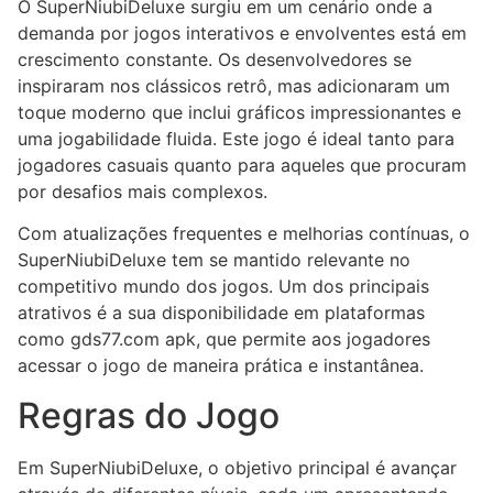
O SuperNiubiDeluxe surgiu em um cenário onde a
demanda por jogos interativos e envolventes está em
crescimento constante. Os desenvolvedores se
inspiraram nos clássicos retrô, mas adicionaram um
toque moderno que inclui gráficos impressionantes e
uma jogabilidade fluida. Este jogo é ideal tanto para
jogadores casuais quanto para aqueles que procuram
por desafios mais complexos.
Com atualizações frequentes e melhorias contínuas, o
SuperNiubiDeluxe tem se mantido relevante no
competitivo mundo dos jogos. Um dos principais
atrativos é a sua disponibilidade em plataformas
como gds77.com apk, que permite aos jogadores
acessar o jogo de maneira prática e instantânea.
Regras do Jogo
Em SuperNiubiDeluxe, o objetivo principal é avançar