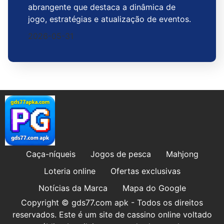
abrangente que destaca a dinâmica de
jogo, estratégias e atualização de eventos.
2026-05-31
Caça-níqueis
Jogos de pesca
Mahjong
Loteria online
Ofertas exclusivas
Notícias da Marca
Mapa do Google
Copyright © gds77.com apk - Todos os direitos
reservados. Este é um site de cassino online voltado