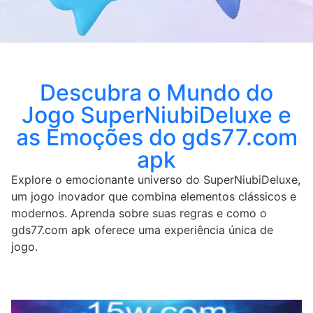
Descubra o Mundo do
Jogo SuperNiubiDeluxe e
as Emoções do gds77.com
apk
Explore o emocionante universo do SuperNiubiDeluxe,
um jogo inovador que combina elementos clássicos e
modernos. Aprenda sobre suas regras e como o
gds77.com apk oferece uma experiência única de
jogo.