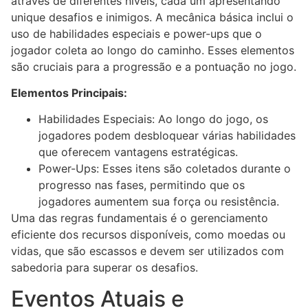
através de diferentes níveis, cada um apresentando
unique desafios e inimigos. A mecânica básica inclui o
uso de habilidades especiais e power-ups que o
jogador coleta ao longo do caminho. Esses elementos
são cruciais para a progressão e a pontuação no jogo.
Elementos Principais:
Habilidades Especiais: Ao longo do jogo, os
jogadores podem desbloquear várias habilidades
que oferecem vantagens estratégicas.
Power-Ups: Esses itens são coletados durante o
progresso nas fases, permitindo que os
jogadores aumentem sua força ou resistência.
Uma das regras fundamentais é o gerenciamento
eficiente dos recursos disponíveis, como moedas ou
vidas, que são escassos e devem ser utilizados com
sabedoria para superar os desafios.
Eventos Atuais e