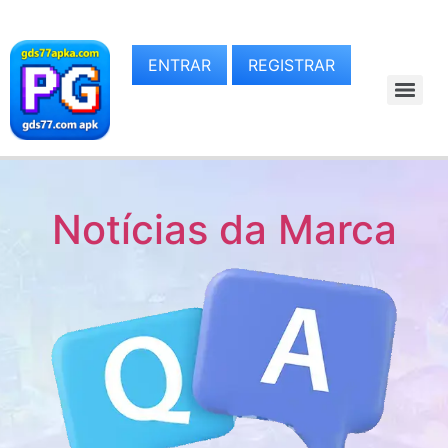
ENTRAR
REGISTRAR
Notícias da Marca