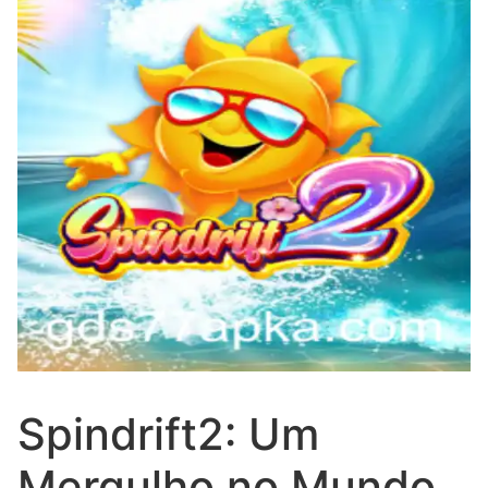
Spindrift2: Um
Mergulho no Mundo