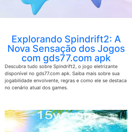
Explorando Spindrift2: A
Nova Sensação dos Jogos
com gds77.com apk
Descubra tudo sobre Spindrift2, o jogo eletrizante
disponível no gds77.com apk. Saiba mais sobre sua
jogabilidade envolvente, regras e como ele se destaca
no cenário atual dos games.