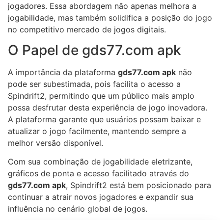
jogadores. Essa abordagem não apenas melhora a
jogabilidade, mas também solidifica a posição do jogo
no competitivo mercado de jogos digitais.
O Papel de gds77.com apk
A importância da plataforma
gds77.com apk
não
pode ser subestimada, pois facilita o acesso a
Spindrift2, permitindo que um público mais amplo
possa desfrutar desta experiência de jogo inovadora.
A plataforma garante que usuários possam baixar e
atualizar o jogo facilmente, mantendo sempre a
melhor versão disponível.
Com sua combinação de jogabilidade eletrizante,
gráficos de ponta e acesso facilitado através do
gds77.com apk
, Spindrift2 está bem posicionado para
continuar a atrair novos jogadores e expandir sua
influência no cenário global de jogos.