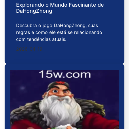
Explorando o Mundo Fascinante de
DaHongZhong
Descubra o jogo DaHongZhong, suas
regras e como ele está se relacionando
com tendências atuais.
2026-04-19