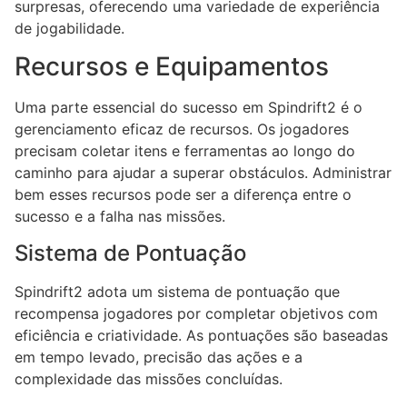
surpresas, oferecendo uma variedade de experiência
de jogabilidade.
Recursos e Equipamentos
Uma parte essencial do sucesso em Spindrift2 é o
gerenciamento eficaz de recursos. Os jogadores
precisam coletar itens e ferramentas ao longo do
caminho para ajudar a superar obstáculos. Administrar
bem esses recursos pode ser a diferença entre o
sucesso e a falha nas missões.
Sistema de Pontuação
Spindrift2 adota um sistema de pontuação que
recompensa jogadores por completar objetivos com
eficiência e criatividade. As pontuações são baseadas
em tempo levado, precisão das ações e a
complexidade das missões concluídas.