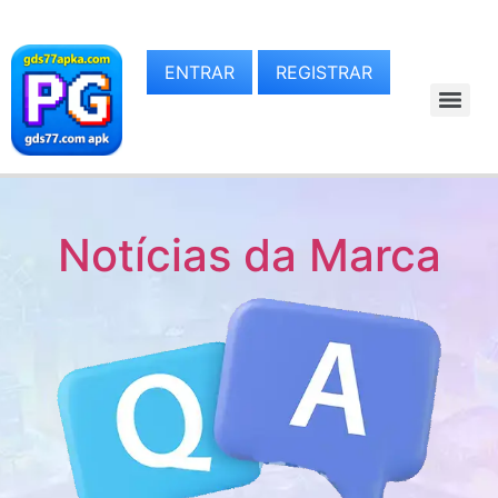
ENTRAR
REGISTRAR
Notícias da Marca