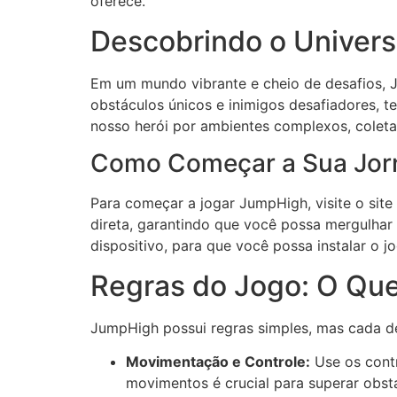
oferece.
Descobrindo o Univer
Em um mundo vibrante e cheio de desafios, 
obstáculos únicos e inimigos desafiadores, 
nosso herói por ambientes complexos, coletar
Como Começar a Sua Jor
Para começar a jogar JumpHigh, visite o site
direta, garantindo que você possa mergulhar
dispositivo, para que você possa instalar o 
Regras do Jogo: O Que
JumpHigh possui regras simples, mas cada d
Movimentação e Controle:
Use os contr
movimentos é crucial para superar obstá