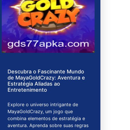
Descubra o Fascinante Mundo
de MayaGoldCrazy: Aventura e
Estratégia Aliadas ao
Entretenimento
Explore o universo intrigante de
MayaGoldCrazy, um jogo que
combina elementos de estratégia e
aventura. Aprenda sobre suas regras