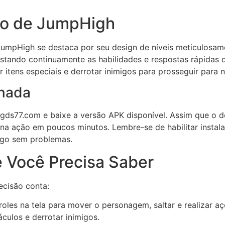
so de JumpHigh
JumpHigh se destaca por seu design de níveis meticulosam
testando continuamente as habilidades e respostas rápidas
 itens especiais e derrotar inimigos para prosseguir para 
nada
 gds77.com e baixe a versão APK disponível. Assim que o d
 na ação em poucos minutos. Lembre-se de habilitar insta
jogo sem problemas.
 Você Precisa Saber
ecisão conta:
oles na tela para mover o personagem, saltar e realizar a
culos e derrotar inimigos.