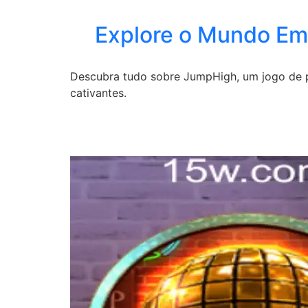
Explore o Mundo Em
Descubra tudo sobre JumpHigh, um jogo de p
cativantes.