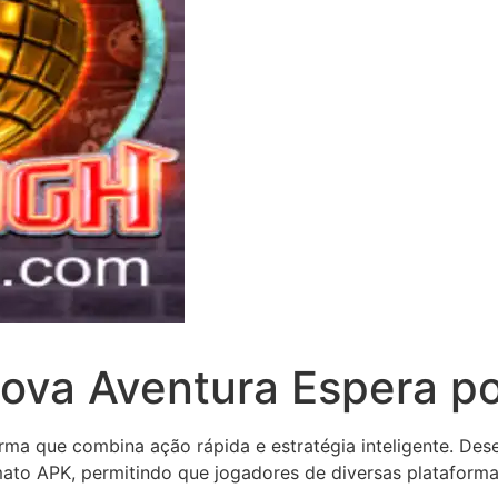
va Aventura Espera po
a que combina ação rápida e estratégia inteligente. Des
mato APK, permitindo que jogadores de diversas plataforma