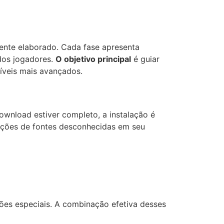
ente elaborado. Cada fase apresenta
 dos jogadores.
O objetivo principal
é guiar
níveis mais avançados.
ownload estiver completo, a instalação é
lações de fontes desconhecidas em seu
ções especiais. A combinação efetiva desses