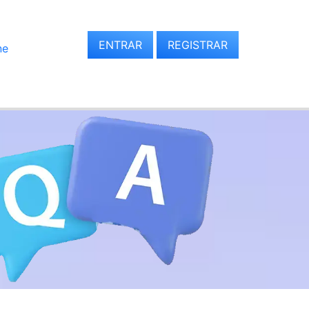
ENTRAR
REGISTRAR
ne