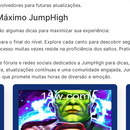
lvedores para futuras atualizações.
o Máximo JumpHigh
ão algumas dicas para maximizar sua experiência:
ra o final do nível. Explore cada canto para descobrir s
cesso muitas vezes reside na proficiência dos saltos. Prat
e fóruns e redes sociais dedicados a JumpHigh para dicas,
a, atualizações contínuas e uma comunidade engajada, J
o que promete muitas horas de diversão e emoção.