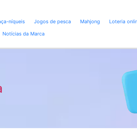
ça-níqueis
Jogos de pesca
Mahjong
Loteria onli
Notícias da Marca
a