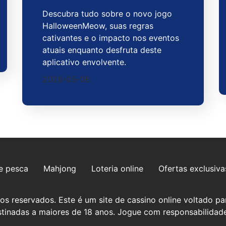
Descubra tudo sobre o novo jogo
HalloweenMeow, suas regras
cativantes e o impacto nos eventos
atuais enquanto desfruta deste
aplicativo envolvente.
2026-05-08
e pesca
Mahjong
Loteria online
Ofertas exclusiva
s reservados. Este é um site de cassino online voltado pa
estinadas a maiores de 18 anos. Jogue com responsabilidad